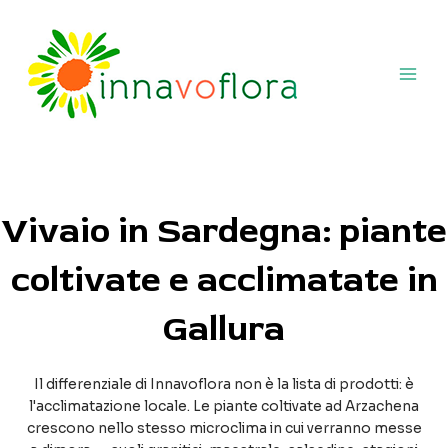
Vai
Main
al
Men
contenuto
Vivaio in Sardegna: piante
coltivate e acclimatate in
Gallura
Il differenziale di Innavoflora non è la lista di prodotti: è
l'acclimatazione locale. Le piante coltivate ad Arzachena
crescono nello stesso microclima in cui verranno messe